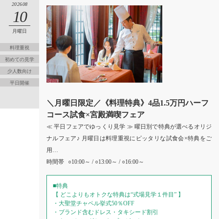
202608
10
月曜日
料理重視
初めての見学
少人数向け
平日開催
＼月曜日限定／《料理特典》4品1.5万円ハーフ
コース試食×宮殿満喫フェア
≪ 平日フェアでゆっくり見学 ≫ 曜日別で特典が選べるオリジ
ナルフェア♪ 月曜日は料理重視にピッタリな試食会×特典をご
用…
時間帯
○10:00～ / ○13:00～ / ○16:00～
■特典
【 どこよりもオトクな特典は“式場見学１件目” 】
・大聖堂チャペル挙式50％OFF
・ブランド含むドレス・タキシード割引