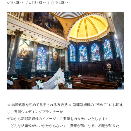
○10:00～ / ○13:00～ / △16:00～
≪ 結婚式場を初めて見学される方必見 ≫ 新郎新婦様の “初めて” にお応え
し、専属ウエディングプランナーが
ゼロから新郎新婦様のイメージ・ご要望をカタチにいたします♪
「どんな結婚式がいいか分からない」「費用が気になる、相場が知りた