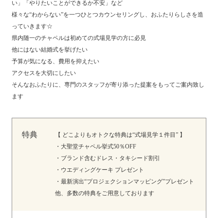
い」「やりたいことができるか不安」など
様々な“わからない”を一つひとつカウンセリングし、おふたりらしさを造
っていきます☆
県内随一のチャペルは初めての式場見学の方に必見
他にはない結婚式を挙げたい
予算が気になる、費用を抑えたい
アクセスを大切にしたい
そんなおふたりに、専門のスタッフが寄り添った提案をもってご案内致し
ます
特典
【 どこよりもオトクな特典は“式場見学１件目” 】
・大聖堂チャペル挙式50％OFF
・ブランド含むドレス・タキシード割引
・ウエディングケーキ プレゼント
・最新演出“プロジェクションマッピング”プレゼント
他、多数の特典をご用意しております