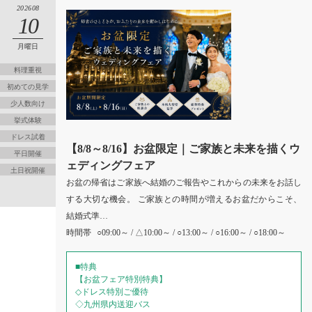
202608
10
月曜日
料理重視
初めての見学
少人数向け
挙式体験
ドレス試着
【8/8～8/16】お盆限定｜ご家族と未来を描くウ
平日開催
ェディングフェア
土日祝開催
お盆の帰省はご家族へ結婚のご報告やこれからの未来をお話し
する大切な機会。 ご家族との時間が増えるお盆だからこそ、
結婚式準…
時間帯
○09:00～ / △10:00～ / ○13:00～ / ○16:00～ / ○18:00～
■特典
【お盆フェア特別特典】
◇ドレス特別ご優待
◇九州県内送迎バス