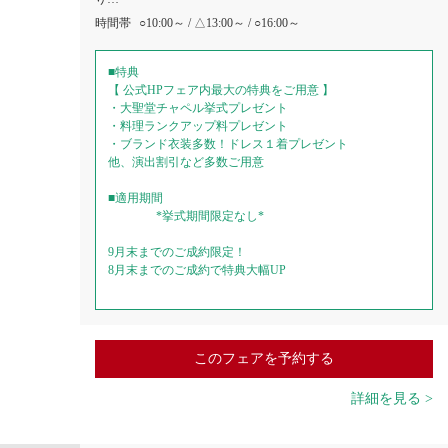
時間帯
○10:00～ / △13:00～ / ○16:00～
■特典
【 公式HPフェア内最大の特典をご用意 】
・大聖堂チャペル挙式プレゼント
・料理ランクアップ料プレゼント
・ブランド衣装多数！ドレス１着プレゼント
他、演出割引など多数ご用意
■適用期間
*挙式期間限定なし*
9月末までのご成約限定！
8月末までのご成約で特典大幅UP
このフェアを予約する
詳細を見る >