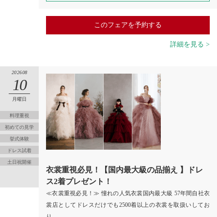
このフェアを予約する
詳細を見る >
202608
10
月曜日
料理重視
初めての見学
挙式体験
ドレス試着
土日祝開催
衣裳重視必見！【国内最大級の品揃え 】ドレ
ス2着プレゼント！
≪衣裳重視必見！≫ 憧れの人気衣裳国内最大級 57年間自社衣
裳店としてドレスだけでも2500着以上の衣裳を取扱いしてお
り…