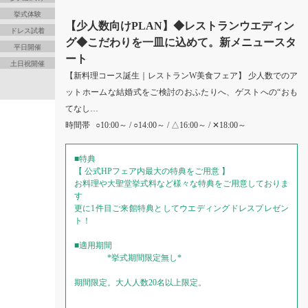
挙式体験
【少人数向けPLAN】◆レストランウエディン
ドレス試着
グ◆こだわりを一皿に込めて。新メニュースタ
平日開催
ート
土日祝開催
【新料理コース誕生｜レストランW美食フェア】 少人数でのア
ットホームな結婚式をご検討のおふたりへ、ゲストへの“おも
てなし…
時間帯
○10:00～ / ○14:00～ / △16:00～ / ✕18:00～
■特典
【 公式HPフェア内最大の特典をご用意 】
お料理や大聖堂挙式料など様々な特典をご用意しておりま
す
更に1件目ご来館特典としてウエディングドレスプレゼン
ト！
■適用期間
*挙式期間限定無し*
期間限定。大人人数20名以上限定。