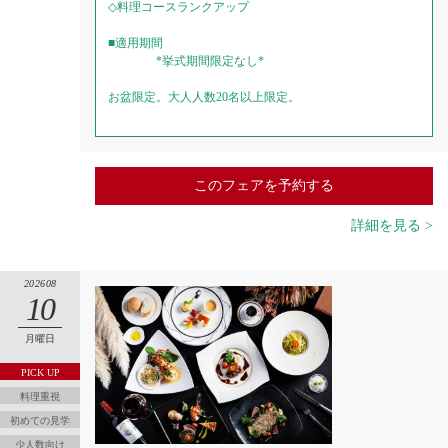
◇料理コースランクアップ
■適用期間
*挙式期間限定なし*
お盆限定。大人人数20名以上限定。
このフェアを予約する
詳細を見る >
202608
10
月曜日
PICK UP
料理重視
初めての見学
少人数向け