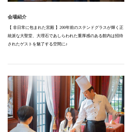
会場紹介
【 非日常に包まれた宮殿 】200年前のステンドグラスが輝く正
統派な大聖堂、大理石であしらわれた重厚感のある館内は招待
されたゲストを魅了する空間に♪