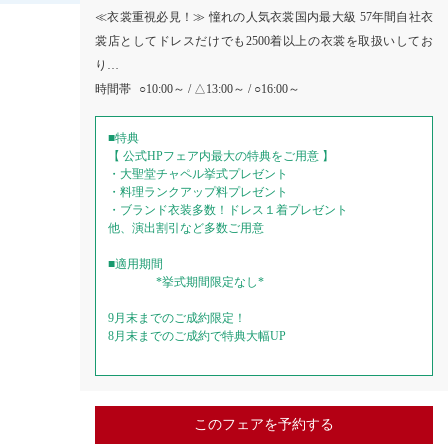
≪衣裳重視必見！≫ 憧れの人気衣裳国内最大級 57年間自社衣
裳店としてドレスだけでも2500着以上の衣裳を取扱いしてお
り…
時間帯
○10:00～ / △13:00～ / ○16:00～
■特典
【 公式HPフェア内最大の特典をご用意 】
・大聖堂チャペル挙式プレゼント
・料理ランクアップ料プレゼント
・ブランド衣装多数！ドレス１着プレゼント
他、演出割引など多数ご用意
■適用期間
*挙式期間限定なし*
9月末までのご成約限定！
8月末までのご成約で特典大幅UP
このフェアを予約する