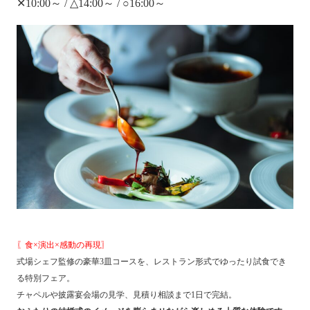
✕10:00～ / △14:00～ / ○16:00～
〖食×演出×感動の再現〗
式場シェフ監修の豪華3皿コースを、レストラン形式でゆったり試食でき
る特別フェア。
チャペルや披露宴会場の見学、見積り相談まで1日で完結。