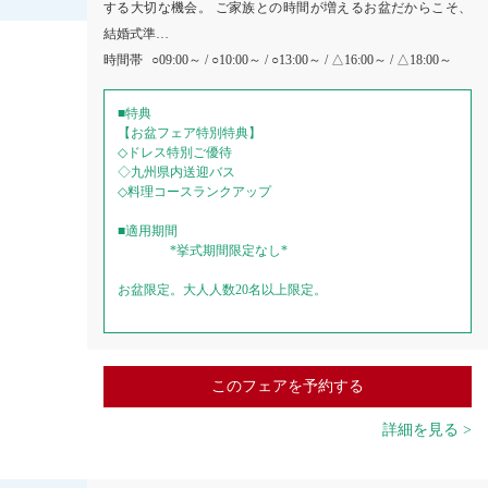
する大切な機会。 ご家族との時間が増えるお盆だからこそ、
結婚式準…
時間帯
○09:00～ / ○10:00～ / ○13:00～ / △16:00～ / △18:00～
■特典
【お盆フェア特別特典】
◇ドレス特別ご優待
◇九州県内送迎バス
◇料理コースランクアップ
■適用期間
*挙式期間限定なし*
お盆限定。大人人数20名以上限定。
このフェアを予約する
詳細を見る >