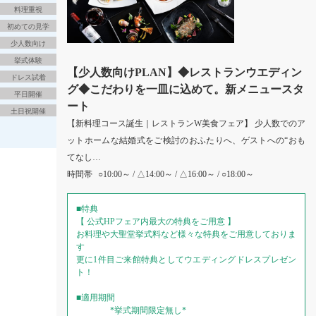
料理重視
初めての見学
少人数向け
挙式体験
【少人数向けPLAN】◆レストランウエディン
ドレス試着
グ◆こだわりを一皿に込めて。新メニュースタ
平日開催
ート
土日祝開催
【新料理コース誕生｜レストランW美食フェア】 少人数でのア
ットホームな結婚式をご検討のおふたりへ、ゲストへの“おも
てなし…
時間帯
○10:00～ / △14:00～ / △16:00～ / ○18:00～
■特典
【 公式HPフェア内最大の特典をご用意 】
お料理や大聖堂挙式料など様々な特典をご用意しておりま
す
更に1件目ご来館特典としてウエディングドレスプレゼン
ト！
■適用期間
*挙式期間限定無し*