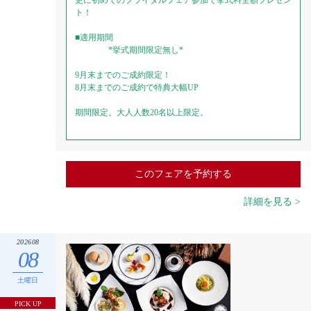
更に初めてのブライダルフェア参加で挙式料全額プレゼン
ト！
■適用期間
*挙式期間限定無し*
9月末までのご成約限定！
8月末までのご成約で特典大幅UP
期間限定。大人人数20名以上限定。
このフェアを予約する
詳細を見る >
202608
08
土曜日
PICK UP