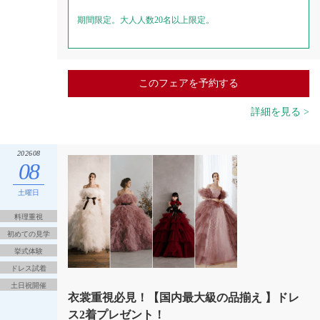
期間限定。大人人数20名以上限定。
このフェアを予約する
詳細を見る >
202608
08
土曜日
料理重視
初めての見学
挙式体験
ドレス試着
土日祝開催
衣裳重視必見！【国内最大級の品揃え 】ドレ
ス2着プレゼント！