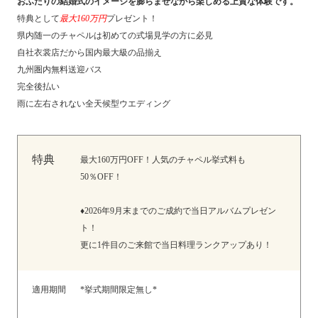
おふたりの結婚式のイメージを膨らませながら楽しめる上質な体験です。
特典として
最大160万円
プレゼント！
県内随一のチャペルは初めての式場見学の方に必見
自社衣裳店だから国内最大級の品揃え
九州圏内無料送迎バス
完全後払い
雨に左右されない全天候型ウエディング
特典
最大160万円OFF！人気のチャペル挙式料も
50％OFF！
♦2026年9月末までのご成約で当日アルバムプレゼン
ト！
更に1件目のご来館で当日料理ランクアップあり！
適用期間
*挙式期間限定無し*