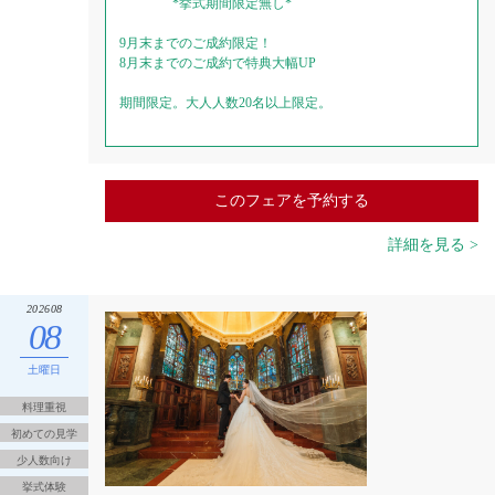
*挙式期間限定無し*
9月末までのご成約限定！
8月末までのご成約で特典大幅UP
期間限定。大人人数20名以上限定。
このフェアを予約する
詳細を見る >
202608
08
土曜日
料理重視
初めての見学
少人数向け
挙式体験