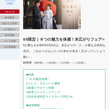
土曜日
PICK UP
料理重視
初めての見学
少人数向け
挙式体験
8/8限定｜８つの魅力を体感！末広がりフェア∞
ドレス試着
8が重なる令和8年8月8日は、末広がりの「八」が重なる特別な
土日祝開催
吉日。 これからのおふたりの幸せが末永く広がっていくよう
願い…
時間帯
○09:00～ / ○10:00～ / ○13:00～ / △16:00～
■特典
〖８/８限定特典〗
□ドレス・タキシード優待
□前撮りサポート特典
□料理コースランクアップ
□九州全域対応マイクロバス対応 etc.
■適用期間