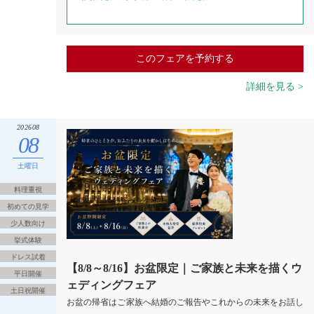
このフェアを予約する
詳細を見る >
202608
08
土曜日
料理重視
初めての見学
少人数向け
挙式体験
ドレス試着
【8/8～8/16】お盆限定｜ご家族と未来を描くウ
平日開催
ェディングフェア
土日祝開催
お盆の帰省はご家族へ結婚のご報告やこれからの未来をお話し