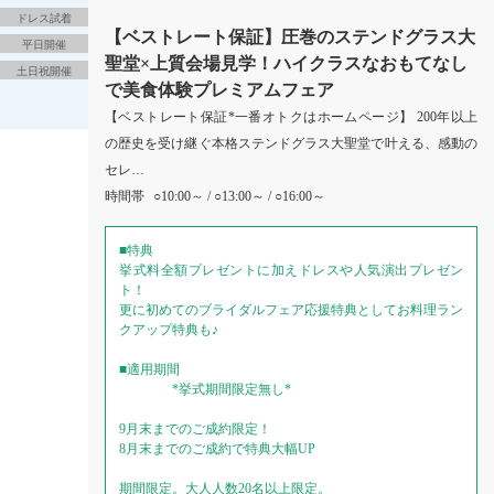
ドレス試着
【ベストレート保証】圧巻のステンドグラス大
平日開催
聖堂×上質会場見学！ハイクラスなおもてなし
土日祝開催
で美食体験プレミアムフェア
【ベストレート保証*一番オトクはホームページ】 200年以上
の歴史を受け継ぐ本格ステンドグラス大聖堂で叶える、感動の
セレ…
時間帯
○10:00～ / ○13:00～ / ○16:00～
■特典
挙式料全額プレゼントに加えドレスや人気演出プレゼン
ト！
更に初めてのブライダルフェア応援特典としてお料理ラン
クアップ特典も♪
■適用期間
*挙式期間限定無し*
9月末までのご成約限定！
8月末までのご成約で特典大幅UP
期間限定。大人人数20名以上限定。