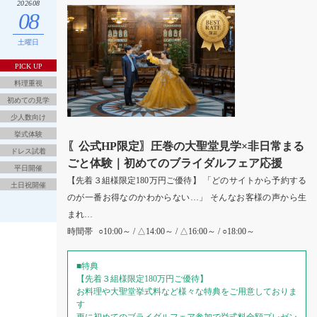
202608
08
土曜日
PICK UP
料理重視
初めての見学
少人数向け
挙式体験
〖公式HP限定〗圧巻の大聖堂見学×非日常まる
ドレス試着
ごと体験｜初めてのブライダルフェア応援
平日開催
【先着３組様限定180万円ご優待】 「どのサイトから予約する
土日祝開催
のが一番お得なのかわからない…」 そんなお客様の声から生
まれ…
時間帯
○10:00～ / △14:00～ / △16:00～ / ○18:00～
■特典
【先着３組様限定180万円ご優待】
お料理や大聖堂挙式料など様々な特典をご用意しておりま
す