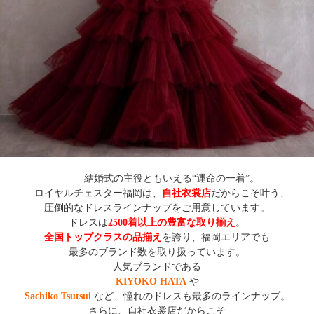
結婚式の主役ともいえる“運命の一着”。
ロイヤルチェスター福岡は、
自社衣裳店
だからこそ叶う、
圧倒的なドレスラインナップをご用意しています。
ドレスは
2500着以上の豊富な取り揃え
。
全国トップクラスの品揃え
を誇り、福岡エリアでも
最多のブランド数を取り扱っています。
人気ブランドである
KIYOKO HATA
や
Sachiko Tsutsui
など、憧れのドレスも最多のラインナップ。
さらに、自社衣裳店だからこそ