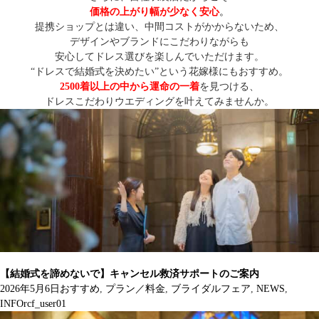
価格の上がり幅が少なく安心
。
提携ショップとは違い、中間コストがかからないため、
デザインやブランドにこだわりながらも
安心してドレス選びを楽しんでいただけます。
“ドレスで結婚式を決めたい”という花嫁様にもおすすめ。
2500着以上の中から運命の一着
を見つける、
ドレスこだわりウエディングを叶えてみませんか。
【結婚式を諦めないで】キャンセル救済サポートのご案内
2026年5月6日
おすすめ
,
プラン／料金
,
ブライダルフェア
,
NEWS
,
INFO
rcf_user01