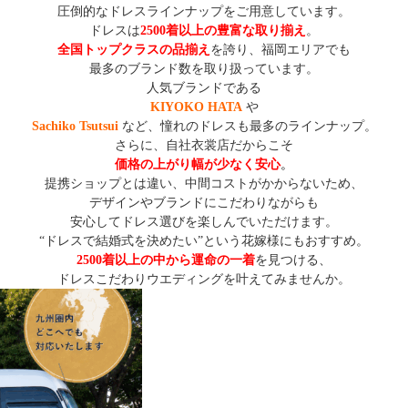
圧倒的なドレスラインナップをご用意しています。
ドレスは
2500着以上の豊富な取り揃え
。
全国トップクラスの品揃え
を誇り、福岡エリアでも
最多のブランド数を取り扱っています。
人気ブランドである
KIYOKO HATA
や
Sachiko Tsutsui
など、憧れのドレスも最多のラインナップ。
さらに、自社衣裳店だからこそ
価格の上がり幅が少なく安心
。
提携ショップとは違い、中間コストがかからないため、
デザインやブランドにこだわりながらも
安心してドレス選びを楽しんでいただけます。
“ドレスで結婚式を決めたい”という花嫁様にもおすすめ。
2500着以上の中から運命の一着
を見つける、
ドレスこだわりウエディングを叶えてみませんか。