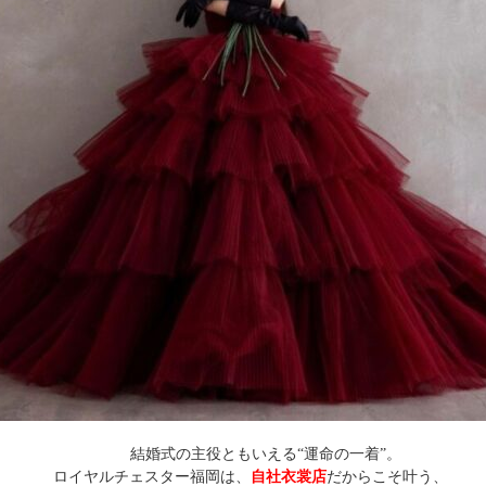
結婚式の主役ともいえる“運命の一着”。
ロイヤルチェスター福岡は、
自社衣裳店
だからこそ叶う、