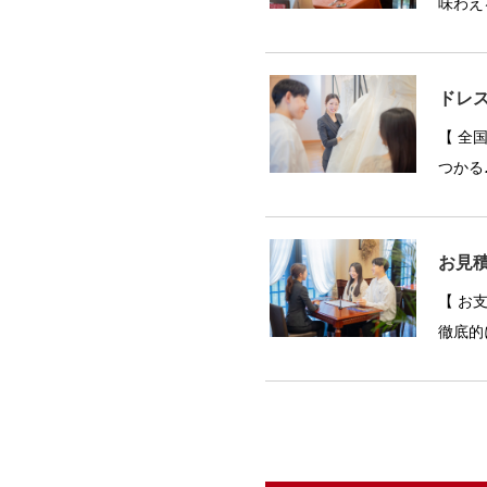
味わえ
ドレ
【 全
つかる
お見
【 お
徹底的