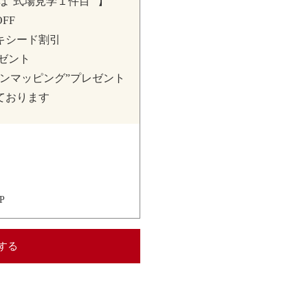
は“式場見学１件目” 】
FF
キシード割引
ゼント
ンマッピング”プレゼント
ております
P
する