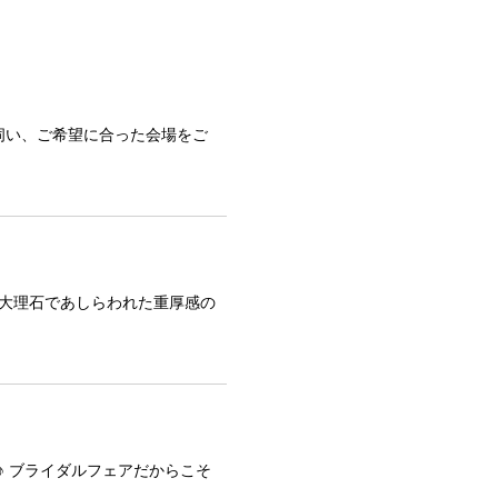
伺い、ご希望に合った会場をご
、大理石であしらわれた重厚感の
評♪ ブライダルフェアだからこそ