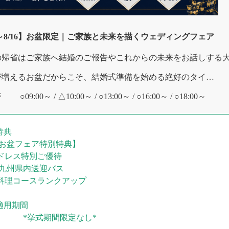
8～8/16】お盆限定｜ご家族と未来を描くウェディングフェア
の帰省はご家族へ結婚のご報告やこれからの未来をお話しする大
が増えるお盆だからこそ、結婚式準備を始める絶好のタイ…
帯
○09:00～ / △10:00～ / ○13:00～ / ○16:00～ / ○18:00～
特典
お盆フェア特別特典】
ドレス特別ご優待
九州県内送迎バス
料理コースランクアップ
適用期間
*挙式期間限定なし*