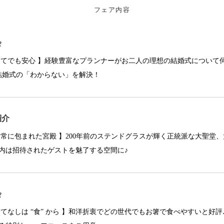
フェア内容
会
めてでも安心 】経験豊富なプランナーがお二人の理想の結婚式について
結婚式の「わからない」を解決！
紹介
日常に包まれた宮殿 】200年前のステンドグラスが輝く正統派な大聖堂
内は招待されたゲストを魅了する空間に♪
会
もてなしは “食” から 】和洋折衷でどの世代でもお箸で食べやすいと好