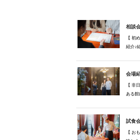
相談
【 初
紹介♪
会場
【 非
ある館
試食
【 お