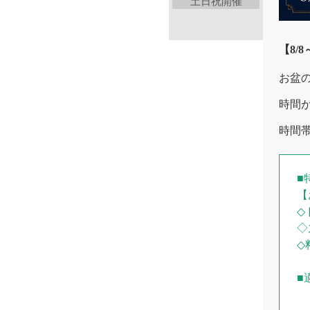
土日祝開催
【8/
お盆
時間
時間
■
【
◇
◇
◇
■