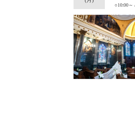
○10:00～ 