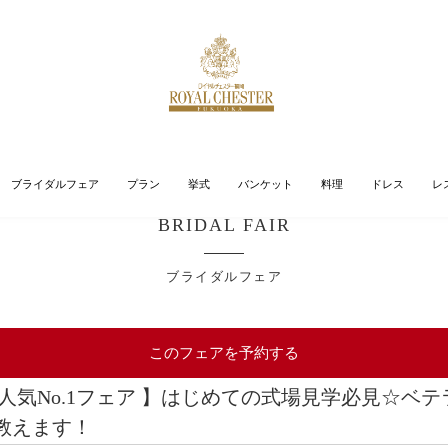
ブライダルフェア
プラン
挙式
バンケット
料理
ドレス
レ
BRIDAL FAIR
ブライダルフェア
このフェアを予約する
日人気No.1フェア 】はじめての式場見学必見☆ベ
教えます！