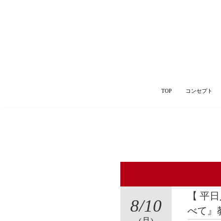
TOP
コンセプト
【 平
8
/10
べて』
(月)